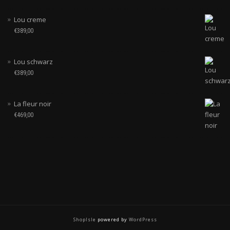
Lou creme
€
389,00
Lou schwarz
€
389,00
La fleur noir
€
469,00
ShopIsle
powered by
WordPress