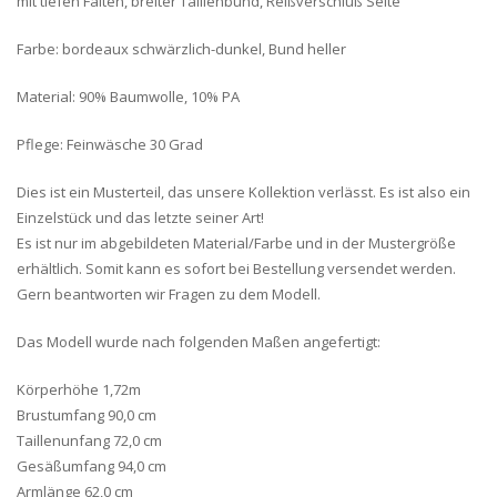
mit tiefen Falten, breiter Taillenbund, Reißverschluß Seite
Farbe: bordeaux schwärzlich-dunkel, Bund heller
Material: 90% Baumwolle, 10% PA
Pflege: Feinwäsche 30 Grad
Dies ist ein Musterteil, das unsere Kollektion verlässt. Es ist also ein
Einzelstück und das letzte seiner Art!
Es ist nur im abgebildeten Material/Farbe und in der Mustergröße
erhältlich. Somit kann es sofort bei Bestellung versendet werden.
Gern beantworten wir Fragen zu dem Modell.
Das Modell wurde nach folgenden Maßen angefertigt:
Körperhöhe 1,72m
Brustumfang 90,0 cm
Taillenunfang 72,0 cm
Gesäßumfang 94,0 cm
Armlänge 62,0 cm