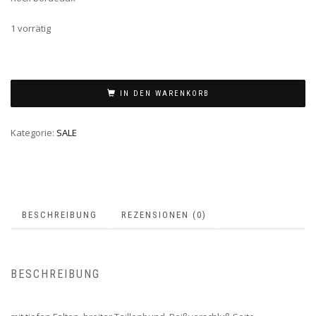
€2
€1
1 vorrätig
IN DEN WARENKORB
Kategorie:
SALE
BESCHREIBUNG
REZENSIONEN (0)
BESCHREIBUNG