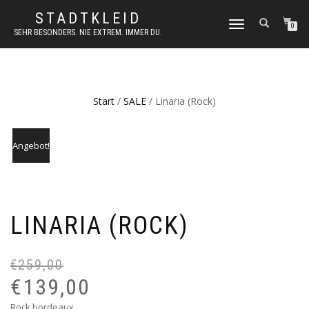
STADTKLEID
NAVIGATION
0
SEHR BESONDERS. NIE EXTREM. IMMER DU.
UMSCHALTEN
Start
/
SALE
/ Linaria (Rock)
Angebot!
LINARIA (ROCK)
€
259,00
Ur
Ak
Pr
Pr
€
139,00
wa
ist
Rock bordeaux