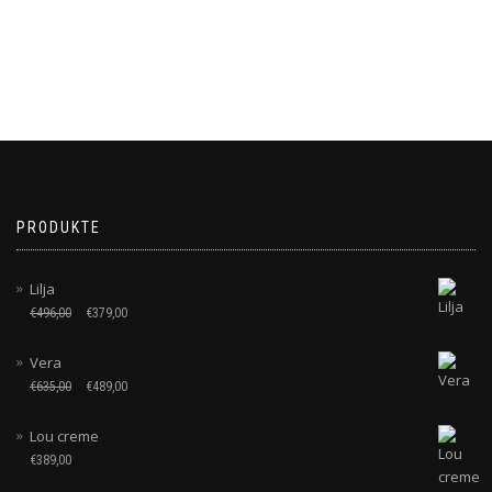
PRODUKTE
Lilja
€
496,00
€
379,00
Vera
€
635,00
€
489,00
Lou creme
€
389,00