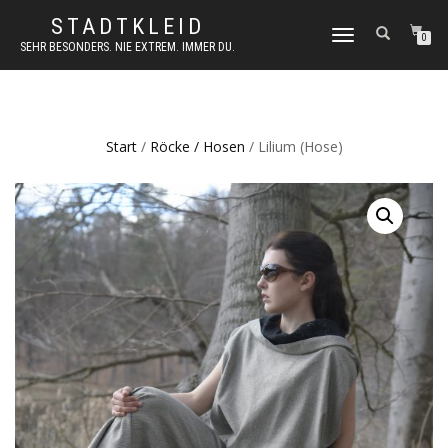
STADTKLEID
NAVIGATION
0
SEHR BESONDERS. NIE EXTREM. IMMER DU.
UMSCHALTEN
Start
/
Röcke / Hosen
/ Lilium (Hose)