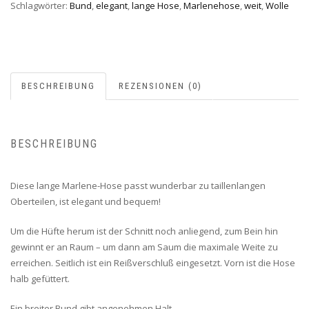
Schlagwörter:
Bund
,
elegant
,
lange Hose
,
Marlenehose
,
weit
,
Wolle
BESCHREIBUNG
REZENSIONEN (0)
BESCHREIBUNG
Diese lange Marlene-Hose passt wunderbar zu taillenlangen
Oberteilen, ist elegant und bequem!
Um die Hüfte herum ist der Schnitt noch anliegend, zum Bein hin
gewinnt er an Raum – um dann am Saum die maximale Weite zu
erreichen. Seitlich ist ein Reißverschluß eingesetzt. Vorn ist die Hose
halb gefüttert.
Ein breiter Bund gibt angenehmen Halt.