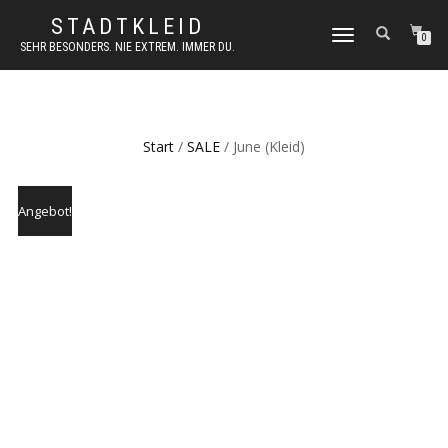
STADTKLEID
NAVIGATION
0
SEHR BESONDERS. NIE EXTREM. IMMER DU.
UMSCHALTEN
Start
/
SALE
/ June (Kleid)
Angebot!