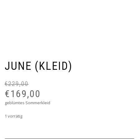
JUNE (KLEID)
€
229,00
Ur
Ak
Pr
Pr
€
169,00
wa
ist
geblümtes Sommerkleid
€2
€1
1 vorrätig