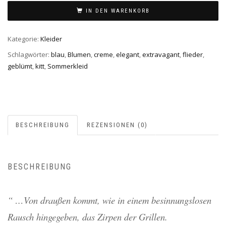
IN DEN WARENKORB
Kategorie:
Kleider
Schlagwörter:
blau
,
Blumen
,
creme
,
elegant
,
extravagant
,
flieder
,
geblümt
,
kitt
,
Sommerkleid
BESCHREIBUNG
REZENSIONEN (0)
BESCHREIBUNG
“ …Von draußen kommt, wie in einem besinnungslosen
Rausch hingegeben, das Zirpen der Grillen.