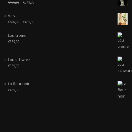
€
496,00
€
379,00
Vera
€
635,00
€
489,00
Lou creme
€
389,00
Lou schwarz
€
389,00
La fleur noir
€
469,00