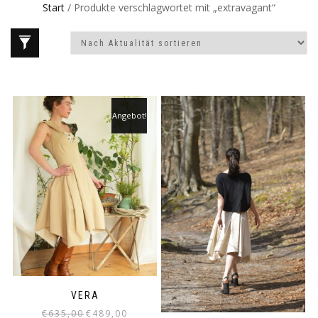
Start
/ Produkte verschlagwortet mit „extravagant“
Angebot!
VERA
Ursprünglicher
Aktueller
€
635,00
€
489,00