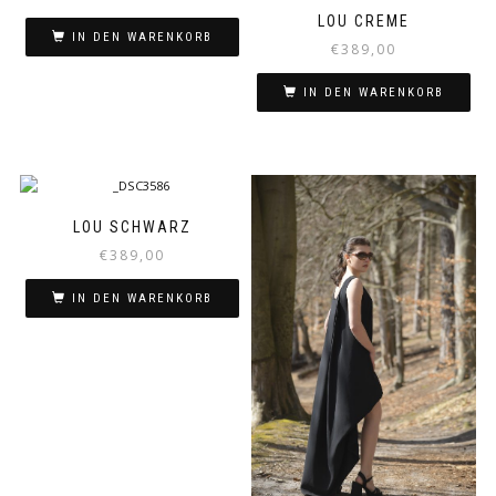
Preis
Preis
LOU CREME
war:
ist:
IN DEN WARENKORB
€
389,00
€635,00
€489,00.
IN DEN WARENKORB
LOU SCHWARZ
€
389,00
IN DEN WARENKORB