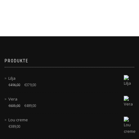
PRODUKTE
Lilja
€
496,00
€
379,00
Vera
€
635,00
€
489,00
Lou creme
€
389,00