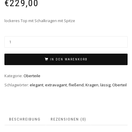
€
229,00
lockeres Top mit Schalkragen mit Spitze
IN DEN WARENKORB
Kategorie:
Oberteile
Schlagwörter:
elegant
,
extravagant
,
fließend
,
Kragen
,
lässig
,
Oberteil
BESCHREIBUNG
REZENSIONEN (0)