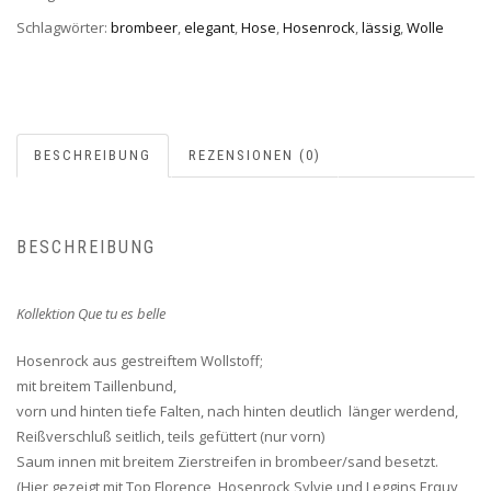
Schlagwörter:
brombeer
,
elegant
,
Hose
,
Hosenrock
,
lässig
,
Wolle
BESCHREIBUNG
REZENSIONEN (0)
BESCHREIBUNG
Kollektion Que tu es belle
Hosenrock aus gestreiftem Wollstoff;
mit breitem Taillenbund,
vorn und hinten tiefe Falten, nach hinten deutlich länger werdend,
Reißverschluß seitlich, teils gefüttert (nur vorn)
Saum innen mit breitem Zierstreifen in brombeer/sand besetzt.
(Hier gezeigt mit Top Florence, Hosenrock Sylvie und Leggins Erquy