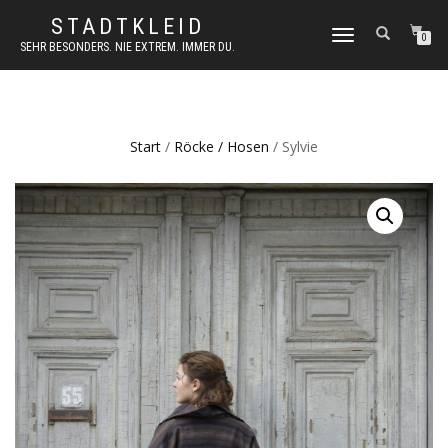
STADTKLEID
NAVIGATION
0
SEHR BESONDERS. NIE EXTREM. IMMER DU.
UMSCHALTEN
Start
/
Röcke / Hosen
/ Sylvie