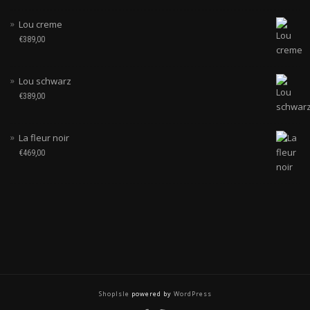
Lou creme
€
389,00
Lou schwarz
€
389,00
La fleur noir
€
469,00
ShopIsle
powered by
WordPress