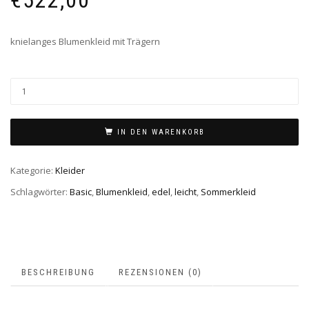
€
522,00
knielanges Blumenkleid mit Trägern
IN DEN WARENKORB
Kategorie:
Kleider
Schlagwörter:
Basic
,
Blumenkleid
,
edel
,
leicht
,
Sommerkleid
BESCHREIBUNG
REZENSIONEN (0)