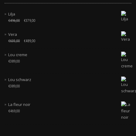
Lilja
€
496,00
€
379,00
Vera
€
635,00
€
489,00
Lou creme
€
389,00
Lou schwarz
€
389,00
La fleur noir
€
469,00