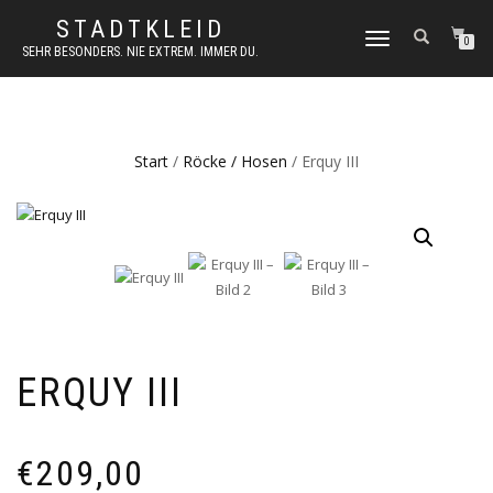
STADTKLEID
NAVIGATION
0
SEHR BESONDERS. NIE EXTREM. IMMER DU.
UMSCHALTEN
Start
/
Röcke / Hosen
/ Erquy III
ERQUY III
€
209,00