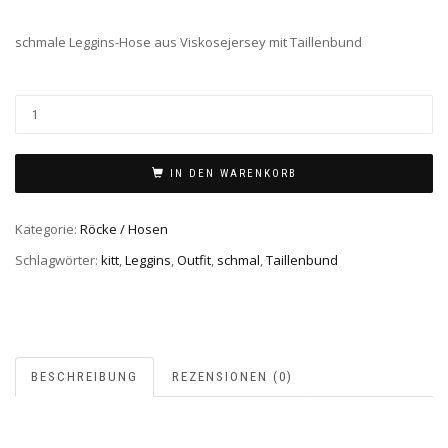
schmale Leggins-Hose aus Viskosejersey mit Taillenbund
IN DEN WARENKORB
Kategorie:
Röcke / Hosen
Schlagwörter:
kitt
,
Leggins
,
Outfit
,
schmal
,
Taillenbund
BESCHREIBUNG
REZENSIONEN (0)