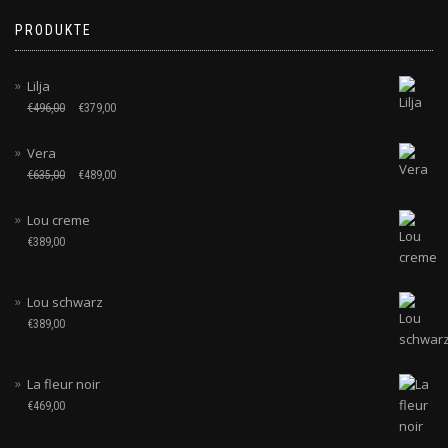
PRODUKTE
Lilja
€
496,00
€
379,00
Vera
€
635,00
€
489,00
Lou creme
€
389,00
Lou schwarz
€
389,00
La fleur noir
€
469,00