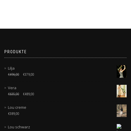
PRODUKTE
Lilja
€
496,00
€
379,00
Vera
€
635,00
€
489,00
Lou creme
€
389,00
Lou schwarz