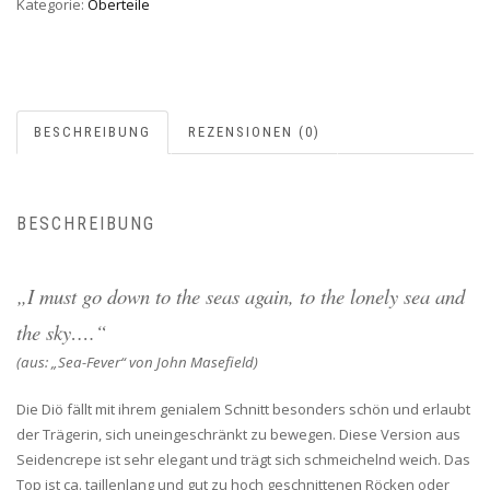
Kategorie:
Oberteile
BESCHREIBUNG
REZENSIONEN (0)
BESCHREIBUNG
„I must go down to the seas again, to the lonely sea and
the sky….“
(aus: „Sea-Fever“ von John Masefield)
Die Diö fällt mit ihrem genialem Schnitt besonders schön und erlaubt
der Trägerin, sich uneingeschränkt zu bewegen. Diese Version aus
Seidencrepe ist sehr elegant und trägt sich schmeichelnd weich. Das
Top ist ca. taillenlang und gut zu hoch geschnittenen Röcken oder