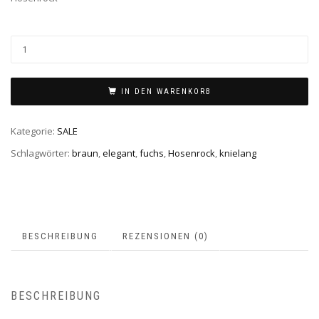
€3
€2
IN DEN WARENKORB
Kategorie:
SALE
Schlagwörter:
braun
,
elegant
,
fuchs
,
Hosenrock
,
knielang
BESCHREIBUNG
REZENSIONEN (0)
BESCHREIBUNG