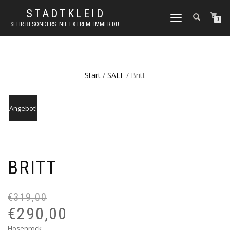
STADTKLEID
NAVIGATION
0
SEHR BESONDERS. NIE EXTREM. IMMER DU.
UMSCHALTEN
Start
/
SALE
/ Britt
Angebot!
BRITT
€
319,00
Ur
Ak
Pr
Pr
€
290,00
wa
ist
Hosenrock