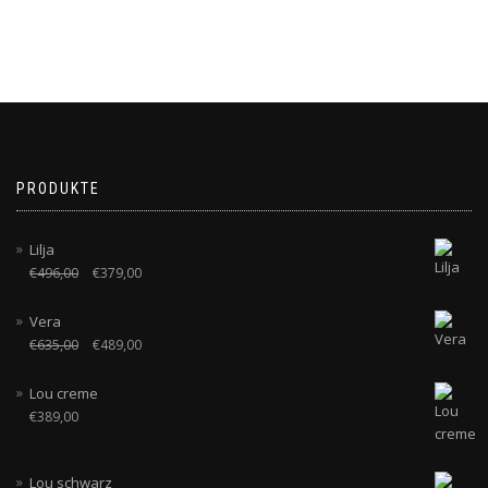
PRODUKTE
Lilja
€
496,00
€
379,00
Vera
€
635,00
€
489,00
Lou creme
€
389,00
Lou schwarz