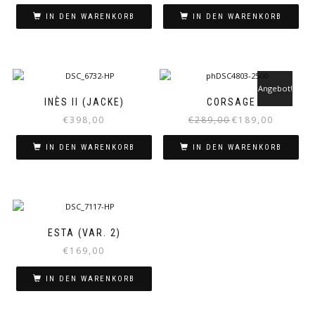
IN DEN WARENKORB
IN DEN WARENKORB
Angebot!
INÈS II (JACKE)
CORSAGE
Ursprünglicher
Aktueller
€
398,00
€
289,00
€
189,00
Preis
Preis
war:
ist:
IN DEN WARENKORB
IN DEN WARENKORB
€289,00
€189,00.
ESTA (VAR. 2)
€
169,00
IN DEN WARENKORB