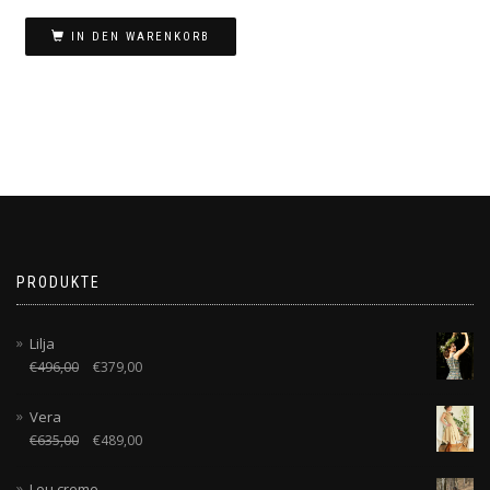
Preis
Preis
war:
ist:
IN DEN WARENKORB
€289,00
€189,00.
PRODUKTE
Lilja
€
496,00
€
379,00
Vera
€
635,00
€
489,00
Lou creme